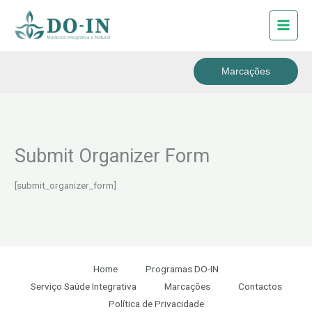
Skip
to
content
Marcações
Submit Organizer Form
[submit_organizer_form]
Home
Programas DO-IN
Serviço Saúde Integrativa
Marcações
Contactos
Política de Privacidade