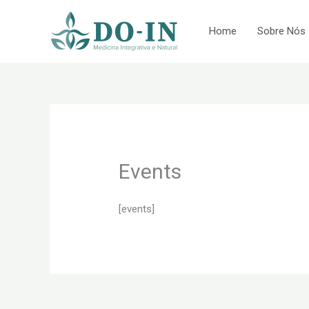
Skip
to
Home
Sobre Nós
content
Events
[events]