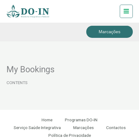
Skip
to
content
Marcações
My Bookings
CONTENTS
Home
Programas DO-IN
Serviço Saúde Integrativa
Marcações
Contactos
Política de Privacidade